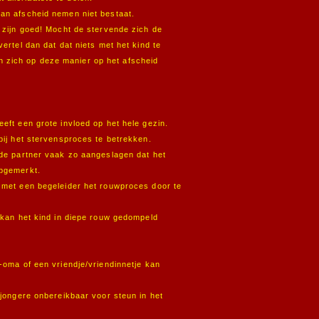
van afscheid nemen niet bestaat.
t zijn goed! Mocht de stervende zich de
vertel dan dat dat niets met het kind te
 zich op deze manier op het afscheid
eeft een grote invloed op het hele gezin.
 bij het stervensproces te betrekken.
 de partner vaak zo aangeslagen dat het
opgemerkt.
n met een begeleider het rouwproces door te
t kan het kind in diepe rouw gedompeld
 -oma of een vriendje/vriendinnetje kan
e jongere onbereikbaar voor steun in het