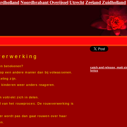
rdholland
Noordbrabant
Overijssel
Utrecht
Zeeland
Zuidholland
verwerking
ven betekenen?
catch and release, matt si
lyrics
t op een andere manier dan bij volwassenen.
ling zijn.
n kinderen weer anders reageren.
 voltrekt zich in delen.
l van het rouwproces. De rouwverwerking is
der wordt pas dan gaat rouwen over haar
en.