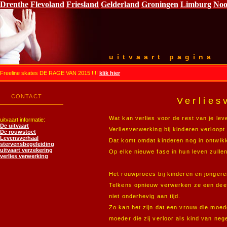
Drenthe
Flevoland
Friesland
Gelderland
Groningen
Limburg
Noo
uitvaart pagina
Freeline skates DE RAGE VAN 2015 !!!!
klik hier
CONTACT
Verlies
Wat kan verlies voor de rest van je le
uitvaart informatie:
De uitvaart
Verliesverwerking bij kinderen verloop
De rouwstoet
Levensverhaal
Dat komt omdat kinderen nog in ontwikke
stervensbegeleiding
uitvaart verzekering
Op elke nieuwe fase in hun leven zulle
verlies verwerking
Het rouwproces bij kinderen en jongeren
Telkens opnieuw verwerken ze een dee
niet onderhevig aan tijd.
Zo kan het zijn dat een vrouw die moe
moeder die zij verloor als kind van neg