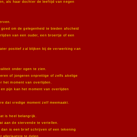
n, als haar dochter de leeftijd van negen
erven.
het goed om de gelegenheid te bieden afscheid
rlijden van een ouder, een broertje of een
ater positief zal blijken bij de verwerking van
liteit onder ogen te zien.
ren of jongeren onprettige of zelfs akelige
r het moment van overlijden.
en pijn kan het moment van overlijden
gere dat vredige moment zelf meemaakt.
t is heel belangrijk.
t aan de stervende te vertellen.
, dan is een brief schrijven of een tekening
allerlaatste te delen.