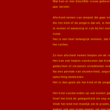
Wat kan er met diezelfde vrouw gebeure
jaar bereikt.
Afscheid nemen van iemand die gaat st
Als het kind of de jongere dat wil, is 
te nemen of aanwezig te zijn bij het ove
zusje.
Het is een heel belangrijk moment, dat l
het verlies.
Zo kan afscheid nemen helpen om de rea
Het kan ook helpen voorkomen dat kinde
gedachten of visioenen ontwikkelen ove
Na een periode van onzekerheid, angst 
opluchting betekenen.
Het is dan goed als het kind of de jon
Het kind voorbereiden op wat komen gaa
Geef het kind de gelegenheid om nog wa
Vindt het kind het moeilijk om te praten
maken ook een prima manier om nog dat 